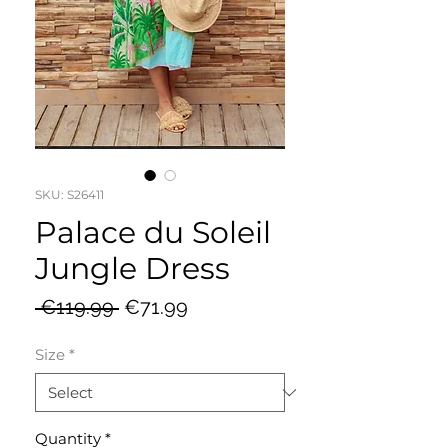
SKU: S26411
Palace du Soleil
Jungle Dress
Regular
Sale
 €119.99 
€71.99
Price
Price
Size
*
Quantity
*