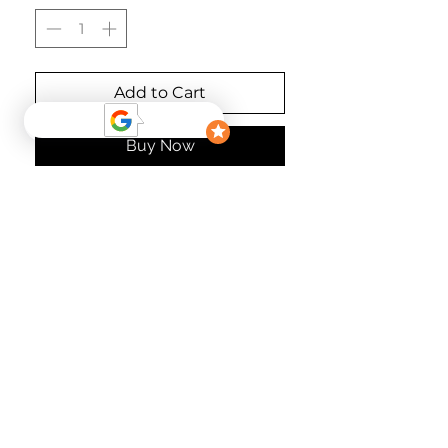
Add to Cart
Buy Now
Wer normalerweise Größe M
trägt, kann dieses Teil auch in
Größe S tragen.
Material
100% Baumvolle
follow