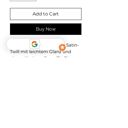
Add to Cart
Buy Now
Hose aus geschmeidigem Satin-
Twill mit leichtem Glanz und
einem lässigen, flowy Fit. Die
Hose hat weite Beine, einen
rundum elastischen Bund mit
Kordelzugverschluss und
Eingrifftaschen
Material
100% Viskose