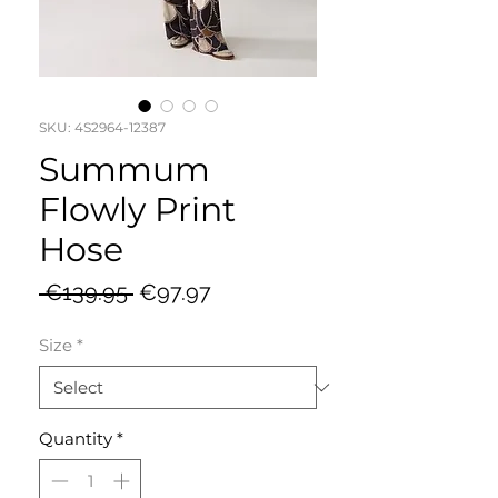
SKU: 4S2964-12387
Summum
Flowly Print
Hose
Regular
Sale
 €139.95 
€97.97
Price
Price
Size
*
Quantity
*