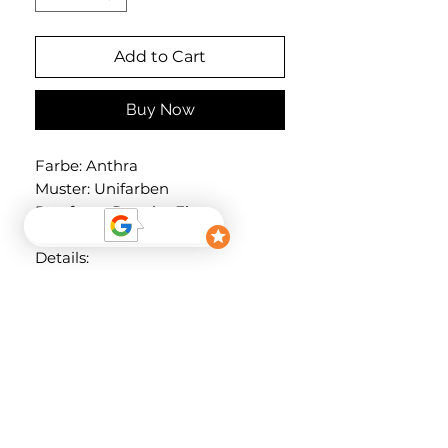
Add to Cart
Buy Now
Farbe: Anthra
Muster: Unifarben
Passform: Regular Fit
Länge: Hüftlang
Details:
Kombination aus gestepptem
Material und Kunstfell
Hoher, kuscheliger Kragen
Druckknopfverschluss
Das Model ist 178cm groß und
trägt Größe S