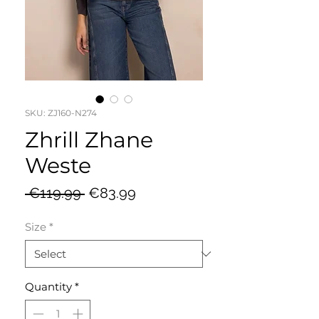
SKU: ZJ160-N274
Zhrill Zhane
Weste
Regular
Sale
 €119.99 
€83.99
Price
Price
Size
*
Quantity
*