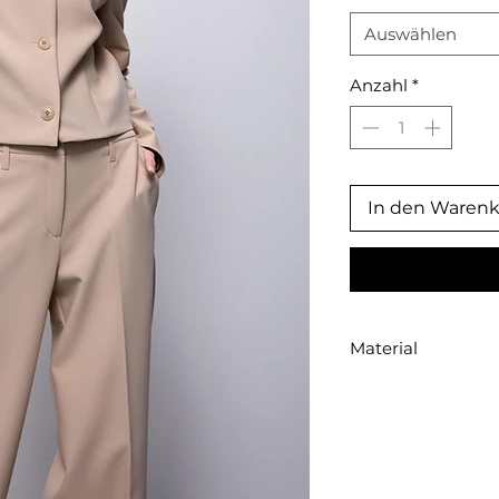
Auswählen
Anzahl
*
In den Waren
Material
71% Polyester 22% Vi
100% Acetate