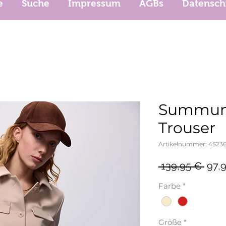
e
Suche
Impressum
AGBs
Datensch
Summum
Trouser
Artikelnummer: 4S236
Stan
 139,95 € 
97,
Farbe
*
Größe
*