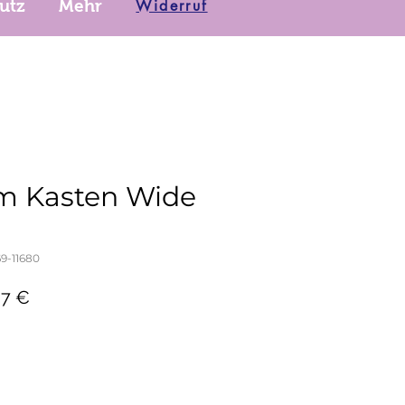
Widerruf
utz
Mehr
 Kasten Wide
9-11680
dardpreis
Sale-
97 €
Preis