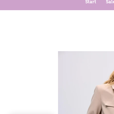
Start
Sal