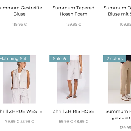
Schnellansicht
Schnellansicht
Schnella
ummum Gestreifte
Summum Tapered
Summum Ov
Bluse
Hosen Foam
Bluse mit 
Preis
Preis
Preis
119,95 €
139,95 €
109,9
Matching Set
Sale 🔥
2 colors
Schnellansicht
Schnellansicht
Schnella
hrill ZHRUE WESTE
Zhrill ZHIRIS HOSE
Summum H
geradem
Standardpreis
Sale-Preis
Standardpreis
Sale-Preis
79,99 €
55,99 €
69,99 €
48,99 €
Preis
139,9