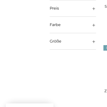
S
Preis
27 €
180 €
Farbe
Größe
25
26
27
28
29
30
31
32
Z
34
36
37