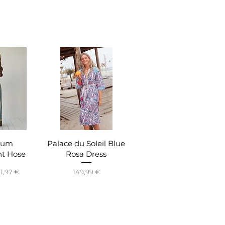
nsicht
Schnellansicht
mum
Palace du Soleil Blue
nt Hose
Rosa Dress
reis
ale-Preis
Preis
11,97 €
149,99 €