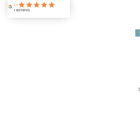
38
39
40
41
42
44
46
L
L/XL
M
M/L
S
S/M
XL
XL/XXL
XS
XXL
XXS