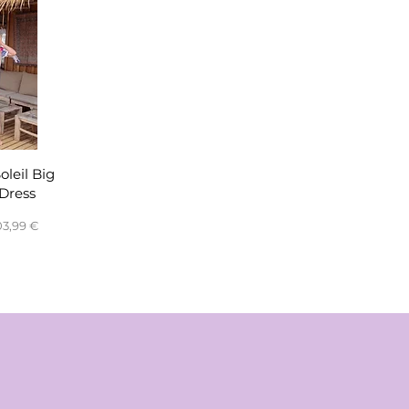
nsicht
oleil Big
Dress
reis
ale-Preis
03,99 €