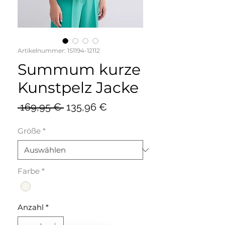
Artikelnummer: 1S1194-12112
Summum kurze
Kunstpelz Jacke
Standardpreis
Sale-
 169,95 € 
135,96 €
Preis
Größe
*
Farbe
*
Anzahl
*