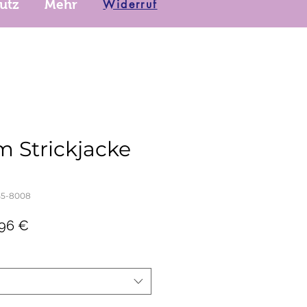
Widerruf
utz
Mehr
Strickjacke
55-8008
dardpreis
Sale-
,96 €
Preis