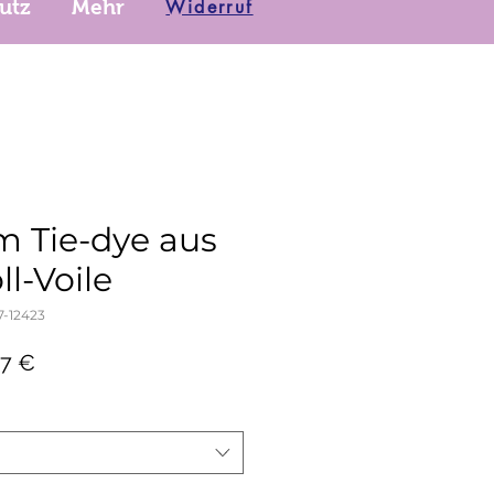
Widerruf
utz
Mehr
Tie-dye aus
l-Voile
7-12423
dardpreis
Sale-
97 €
Preis