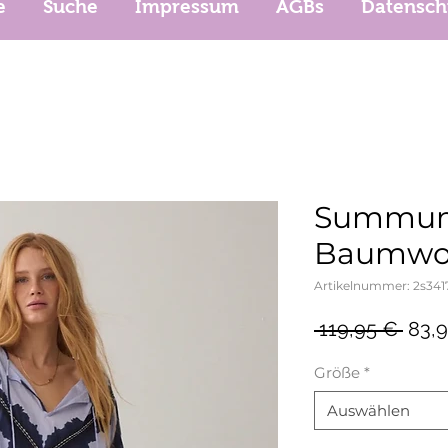
e
Suche
Impressum
AGBs
Datensch
Summum 
Baumwol
Artikelnummer: 2s341
Stan
 119,95 € 
83,
Größe
*
Auswählen