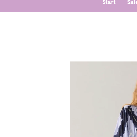
Start
Sal