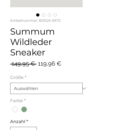
Artikelnummer: 8S1025-8572
Summum
Wildleder
Sneaker
Standardpreis
Sale-
 149,95 € 
119,96 €
Preis
Größe
*
Farbe
*
Anzahl
*