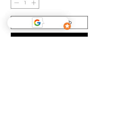
In den Warenkorb
Sofortkauf
Fällt normal aus
Material
80% Cow Leather 20% rubber
FOLGEN
NEWSLETTER