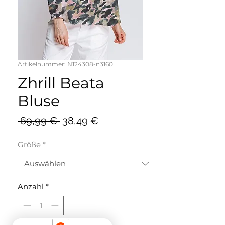
Artikelnummer: N124308-n3160
Zhrill Beata
Bluse
Standardpreis
Sale-
 69,99 € 
38,49 €
Preis
Größe
*
Anzahl
*