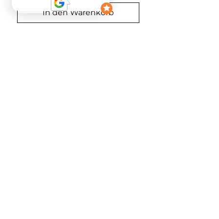
In den Warenkorb
Sofortkauf
Material
100% Viscose
FOLGEN
NEWSLETTER
Abonnieren