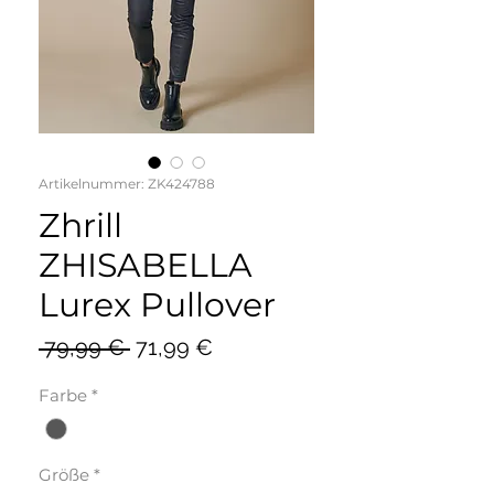
Artikelnummer: ZK424788
Zhrill
ZHISABELLA
Lurex Pullover
Standardpreis
Sale-
 79,99 € 
71,99 €
Preis
Farbe
*
Größe
*