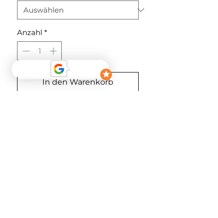
Anzahl
*
In den Warenkorb
Sofortkauf
Fällt groß aus
Material
75% CV 25% ME