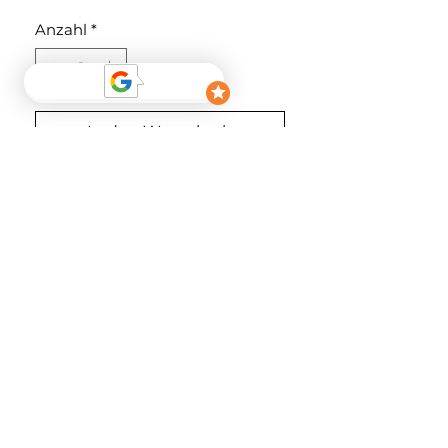
Anzahl
*
In den Warenkorb
Sofortkauf
Material
88% PA 12% EA
FOLGEN
NEWSLETTER