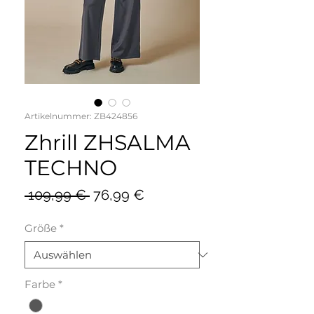
Artikelnummer: ZB424856
Zhrill ZHSALMA
TECHNO
Standardpreis
Sale-
 109,99 € 
76,99 €
Preis
Größe
*
Farbe
*