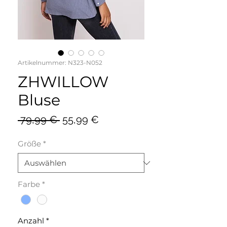
Artikelnummer: N323-N052
ZHWILLOW
Bluse
Standardpreis
Sale-
 79,99 € 
55,99 €
Preis
Größe
*
Farbe
*
Anzahl
*